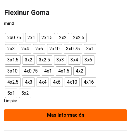
Flexinur Goma
mm2
2x0.75
2x1
2x1.5
2x2
2x2.5
2x3
2x4
2x6
2x10
3x0.75
3x1
3x1.5
3x2
3x2.5
3x3
3x4
3x6
3x10
4x0.75
4x1
4x1.5
4x2
4x2.5
4x3
4x4
4x6
4x10
4x16
5x1
5x2
Limpiar
Mas Información