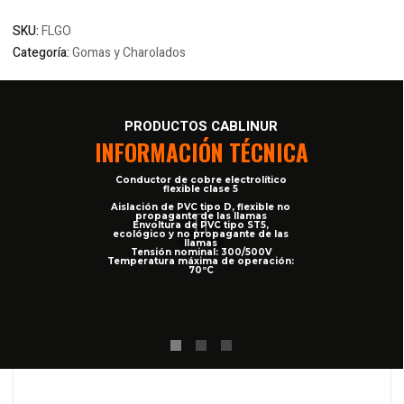
SKU:
FLGO
Categoría:
Gomas y Charolados
Información
PRODUCTOS CABLINUR
Descripción
adicional
INFORMACIÓN TÉCNICA
Conductor de cobre electrolítico
flexible clase 5
Aislación de PVC tipo D, flexible no
propagante de las llamas
Envoltura de PVC tipo ST5,
ecológico y no propagante de las
llamas
Tensión nominal: 300/500V
Temperatura máxima de operación:
70ºC